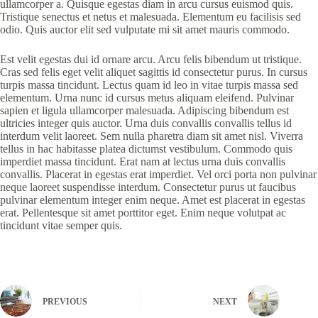
ullamcorper a. Quisque egestas diam in arcu cursus euismod quis.
Tristique senectus et netus et malesuada. Elementum eu facilisis sed
odio. Quis auctor elit sed vulputate mi sit amet mauris commodo.
Est velit egestas dui id ornare arcu. Arcu felis bibendum ut tristique.
Cras sed felis eget velit aliquet sagittis id consectetur purus. In cursus
turpis massa tincidunt. Lectus quam id leo in vitae turpis massa sed
elementum. Urna nunc id cursus metus aliquam eleifend. Pulvinar
sapien et ligula ullamcorper malesuada. Adipiscing bibendum est
ultricies integer quis auctor. Urna duis convallis convallis tellus id
interdum velit laoreet. Sem nulla pharetra diam sit amet nisl. Viverra
tellus in hac habitasse platea dictumst vestibulum. Commodo quis
imperdiet massa tincidunt. Erat nam at lectus urna duis convallis
convallis. Placerat in egestas erat imperdiet. Vel orci porta non pulvinar
neque laoreet suspendisse interdum. Consectetur purus ut faucibus
pulvinar elementum integer enim neque. Amet est placerat in egestas
erat. Pellentesque sit amet porttitor eget. Enim neque volutpat ac
tincidunt vitae semper quis.
PREVIOUS
NEXT