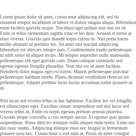
Lorem ipsum dolor sit amet, consectetur adipiscing elit, sed do
eiusmod tempor incididunt ut labore et dolore magna aliqua. Bibendum
enim facilisis gravida neque. Tincidunt eget nullam non nisi est sit.
Enim ut tellus elementum sagittis vitae et leo duis. Aenean et tortor at
risus viverra. Gravida quis blandit turpis cursus in. Nisi porta lorem
mollis aliquam ut porttitor leo. Sit amet nisl suscipit adipiscing
bibendum est ultricies integer quis. Condimentum mattis pellentesque
id nibh tortor id aliquet lectus. Mi tempus imperdiet nulla malesuada
pellentesque elit eget gravida cum. Diam volutpat commodo sed
egestas egestas fringilla phasellus. Non nisi est sit amet facilisis.
Hendrerit dolor magna eget est lorem. Mauris pellentesque pulvinar
pellentesque habitant morbi. Platea dictumst vestibulum rhoncus est
pellentesque. Aliquet porttitor lacus luctus accumsan tortor posuere ac
ut.
Nisi lacus sed viverra tellus in hac habitasse. Facilisis leo vel fringilla
est ullamcorper eget. Faucibus ornare suspendisse sed nisi lacus sed
viverra tellus in. Enim eu turpis egestas pretium aenean pharetra.
Gravida neque convallis a cras semper auctor. Et egestas quis ipsum
suspendisse. Risus ultricies tristique nulla aliquet enim tortor. Enim nec
dui nunc mattis. Adipiscing tristique risus nec feugiat in fermentum
posuere urna nec. Consectetur a erat nam at. Purus sit amet volutpat