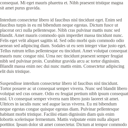
consequat. Mi eget mauris pharetra et. Nibh praesent tristique magna
sit amet purus gravida.
Interdum consectetur libero id faucibus nisl tincidunt eget. Enim sed
faucibus turpis in eu mi bibendum neque egestas. Dictum fusce ut
placerat orci nulla pellentesque. Nibh cras pulvinar mattis nunc sed
blandit. Amet mauris commodo quis imperdiet massa tincidunt nunc.
Felis eget velit aliquet sagittis id. Sed odio morbi quis commodo odio
aenean sed adipiscing diam. Sodales ut eu sem integer vitae justo eget.
Tellus rutrum tellus pellentesque eu tincidunt. Amet volutpat consequat
mauris nunc congue nisi. Urna nec tincidunt praesent semper feugiat
nibh sed pulvinar proin. Curabitur gravida arcu ac tortor dignissim.
Blandit massa enim nec dui nunc mattis enim. Consectetur adipiscing
elit duis tristique.
Suspendisse interdum consectetur libero id faucibus nisl tincidunt.
Tortor posuere ac ut consequat semper viverra. Nunc sed blandit libero
volutpat sed cras ornare. Odio eu feugiat pretium nibh ipsum consequat
nisl. Ut consequat semper viverra nam libero justo laoreet sit amet.
Ultrices in iaculis nunc sed augue lacus viverra. Eu mi bibendum
neque egestas congue quisque egestas diam. Pulvinar pellentesque
habitant morbi tristique. Facilisi etiam dignissim diam quis enim
lobortis scelerisque fermentum. Mattis vulputate enim nulla aliquet
porttitor. Ipsum dolor sit amet consectetur. Dictum at tempor commodo